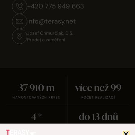
+420 775 949 663
info@terasy.net
Josef Chmurčiak, DiS.
Prodej a zaměření
38 231
m
více než
100
NAMONTOVANÝCH PRKEN
POČET REALIZACÍ
5
*
do
14
dnů
HODNOCENÍ ZÁKAZNÍKŮ
REALIZACE TERASY