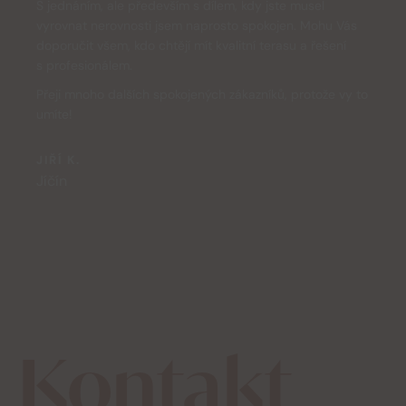
S jednáním, ale především s dílem, kdy jste musel
vyrovnat nerovnosti jsem naprosto spokojen. Mohu Vás
doporučit všem, kdo chtějí mít kvalitní terasu a řešení
s profesionálem.
Přeji mnoho dalších spokojených zákazníků, protože vy to
umíte!
JIŘÍ K.
Jíčín
Kontakt