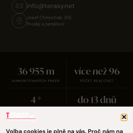
info@terasy.net
Josef Chmurčiak, DiS.
Prodej a zaměření
38 231
m
více než
100
NAMONTOVANÝCH PRKEN
POČET REALIZACÍ
5
*
do
14
dnů
HODNOCENÍ ZÁKAZNÍKŮ
REALIZACE TERASY
Volba cookies je plně na vás. Proč nám na