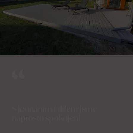
S jednáním i dílem jsme
naprosto spokojeni