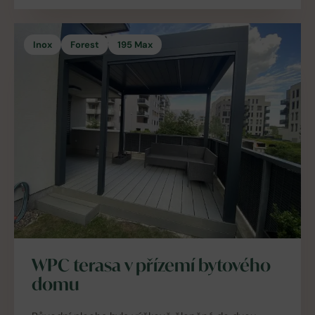
Inox
Forest
195 Max
WPC terasa v přízemí bytového
domu