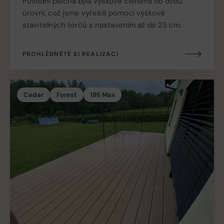
Původní plocha byla výškově členěná do dvou
úrovní, což jsme vyřešili pomocí výškově
stavitelných terčů s nastavením až do 25 cm.
PROHLÉDNĚTE SI REALIZACI
Cedar
Forest
195 Max