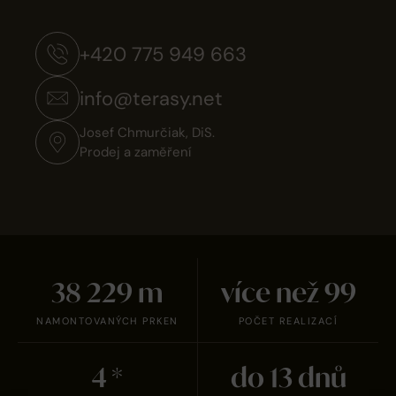
+420 775 949 663
info@terasy.net
Josef Chmurčiak, DiS.
Prodej a zaměření
38 231
m
více než
100
NAMONTOVANÝCH PRKEN
POČET REALIZACÍ
5
*
do
14
dnů